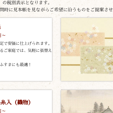
片面）の税別表示となります。
問時に見本帳を見ながらご希望に沿うものをご提案させ
紙
円～
定で安価に仕上げられます。
るご家庭では、気軽に張替え
ふすまにも最適！
品糸入（織物）
円～