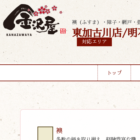
襖（ふすま）・障子・網戸・
東加古川店/明
対応エリア
トップ
襖
多数の柄を取り揃え、経験豊富な職