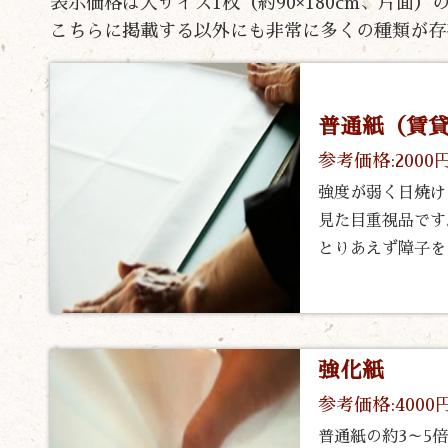
表示価格は大サイズ1枚（約90×180cm、片面
こちらに掲載する以外にも非常に多くの種類が存
普通紙（賃
参考価格:2000
強度が弱く日焼け
見た目重視品です
とりあえず障子を
強化紙
参考価格:4000
普通紙の約3～5