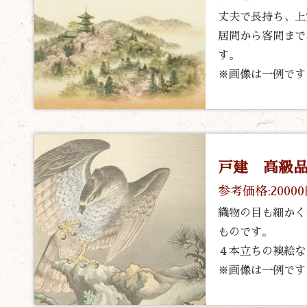
丈夫で長持ち、上
居間から客間まで
す。
※画像は一例です
戸建 高級品
参考価格:2000
織物の目も細かく
ものです。
４本立ちの襖絵な
※画像は一例です