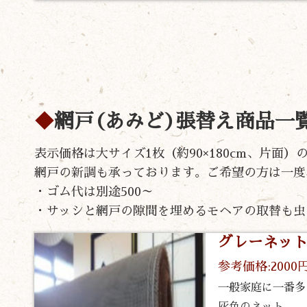
網戸(あみど)張替え商品一
表示価格は大サイズ1枚（約90×180cm、片面
網戸の新調も承っております。ご希望の方は一度
・ゴム代は別途500～
・サッシと網戸の隙間を埋めるモヘアの取替も虫
グレーネッ
参考価格:2000
一般家庭に一番多
灰色のネット